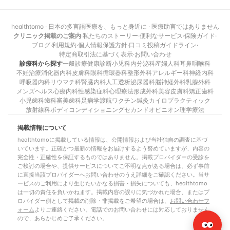
healthtomo · 日本の多言語医療を、もっと身近に · 医療助言ではありません
クリニック掲載のご案内
·
私たちのストーリー
·
便利なサービス
·
保険ガイド
·
ブログ
·
利用規約
·
個人情報保護方針
·
口コミ投稿ガイドライン
·
特定商取引法に基づく表示
·
お問い合わせ
診療科から探す
一般診療
健康診断
小児科
内分泌科
産婦人科
耳鼻咽喉科
不妊治療
消化器内科
皮膚科
眼科
循環器科
整形外科
アレルギー科
神経内科
呼吸器内科
リウマチ科
腎臓内科
人工透析
泌尿器科
脳神経外科
乳腺外科
メンズヘルス
心療内科
性感染症科
心理療法
形成外科
美容皮膚科
矯正歯科
小児歯科
歯科
審美歯科
足病学
渡航ワクチン
鍼灸
カイロプラクティック
放射線科
ボディコンディショニング
セカンドオピニオン
理学療法
掲載情報について
healthtomoに掲載している情報は、公開情報および当社独自の調査に基づ
いています。正確かつ最新の情報をお届けするよう努めていますが、内容の
完全性・正確性を保証するものではありません。掲載プロバイダーの受診を
ご検討の場合や、提供サービスについてご不明な点がある場合は、必ず事前
に直接当該プロバイダーへお問い合わせのうえ詳細をご確認ください。当サ
ービスのご利用により生じたいかなる損害・損失についても、healthtomo
は一切の責任を負いかねます。掲載内容の誤りに気づかれた場合、またはプ
ロバイダー側として掲載の削除・非掲載をご希望の場合は、
お問い合わせフ
ォーム
よりご連絡ください。電話でのお問い合わせには対応しておりません
ので、あらかじめご了承ください。