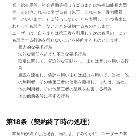
業、総会屋等、社会運動等標ぼうゴロまたは特殊知能暴力団
等、その他これらに準ずる者（以下、これらを「暴力団員
等」といいます。）に該当しないことを表明し、かつ将来に
わたっても該当しないことを確約するものとします。
ユーザーは、自らまたは第三者を利用して次の各号の一にで
も該当する行為を行わないことを確約するものとします。
暴力的な要求行為
法的な責任を超えた不当な要求行為
取引に関して、脅迫的な言動をし、または暴力を用いる行
為
風説を流布し、偽計を用いまたは威力を用いて、当社、他
の利用者、その他第三者の信用を毀損し、または、当社、
他の利用者、その他第三者の業務を妨害する行為
その他前各号に準ずる行為
第18条（契約終了時の処理）
本契約が終了した場合、当社は、すみやかに、ユーザーの本