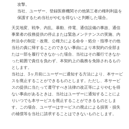
攻撃。
当社、ユーザー、登録医療機関その他第三者の権利利益を
保護するため当社がやむを得ないと判断した場合。
天災地変、戦争、内乱、暴動、停電、通信設備の事故、通信
事業者の役務提供の停止または緊急メンテナンスの実施、内
外法令の制定・改廃、公権力による命令・処分・指導その他
当社の責に帰することのできない事由により本契約の全部ま
たは一部を履行できなかった場合、当社はその履行できなか
った範囲で責任を負わず、本契約上の義務を免除されるもの
とします。
当社は、3ヶ月前にユーザーに通知する方法により、本サービ
スを廃止することができるものとします。ただし、本サービ
スの提供に当たって遵守すべき法律の改正等によりやむを得
ない事由があるときは、当社はユーザーに通知することによ
りいつでも本サービスを廃止することができるものとしま
す。この場合、ユーザーはサービスの廃止による損害・損失
の補償等を当社に請求することはできないものとします。