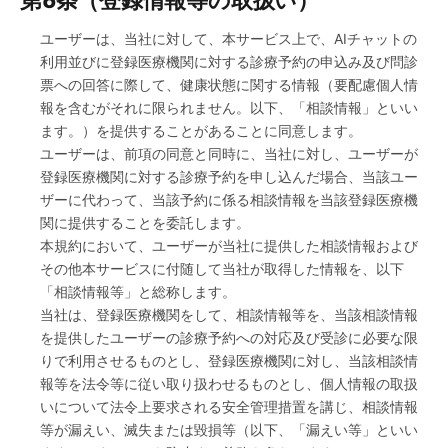
第6条（登録情報等の取扱い）
ユーザーは、当社に対して、本サービス上で、AIチャットの
利用並びに登録医療機関に対する診療予約の申込み及び問診
票への回答に際して、健康状態に関する情報（要配慮個人情
報を含むがそれに限られません。以下、「相談情報」といい
ます。）を提供することがあることに同意します。
ユーザーは、前項の同意と同時に、当社に対し、ユーザーが
登録医療機関に対する診療予約を申し込んだ場合、当該ユー
ザーに代わって、当該予約に係る相談情報を当該登録医療機
関に提供することを委託します。
本規約において、ユーザーが当社に提供した相談情報および
その他本サービスに付随して当社が取得した情報を、以下
「相談情報等」と総称します。
当社は、登録医療機関をして、相談情報等を、当該相談情報
を提供したユーザーの診療予約への対応及び受診に必要な限
りで利用させるものとし、登録医療機関に対し、当該相談情
報等を法令等に従い取り扱わせるものとし、個人情報の取扱
いについて法令上要求される安全管理措置を講じ、相談情報
等が漏えい、滅失または毀損等（以下、「漏えい等」といい