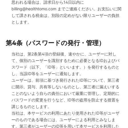
思われる場合は、請求日から14日以内に
billing@healthtomo.com
までご連絡ください。お支払いに関
して課される税金は、別段の定めがない限りユーザーの負担
とします。
第4条（パスワードの発行・管理）
当社は、第2条第4項の登録後、速やかに、ユーザーに対し
て、個別のユーザーを識別するために必要となるIDおよびパ
スワード（以下、「ID等」といいます。）を発行するものと
し、当該ID等をユーザーに通知します。
ユーザーは、前項に基づき発行されたID等について、第三者
に開示、貸与、共有等しないものとし、第三者に漏えいする
ことのないよう自らの責任において厳重に管理し、定期的に
パスワードの変更を行うなど、ID等の盗用を防止する措置を
講じるものとします。
当社は、本サービスの利用にあたり使用されたID等がユーザ
ーのものである場合には、ユーザーによる利用とみなしま
す。第三者がユーザーのID等を用いて本サービスを利用した