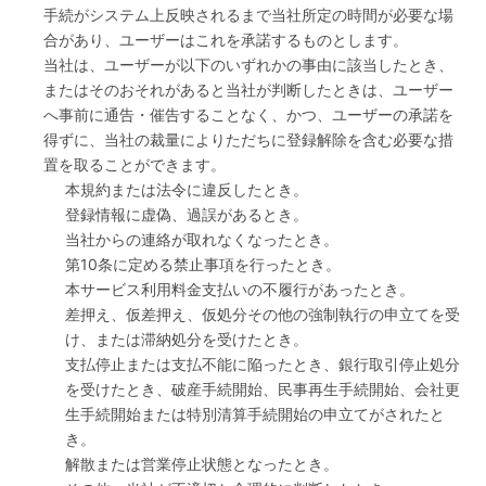
手続がシステム上反映されるまで当社所定の時間が必要な場
合があり、ユーザーはこれを承諾するものとします。
当社は、ユーザーが以下のいずれかの事由に該当したとき、
またはそのおそれがあると当社が判断したときは、ユーザー
へ事前に通告・催告することなく、かつ、ユーザーの承諾を
得ずに、当社の裁量によりただちに登録解除を含む必要な措
置を取ることができます。
本規約または法令に違反したとき。
登録情報に虚偽、過誤があるとき。
当社からの連絡が取れなくなったとき。
第10条に定める禁止事項を行ったとき。
本サービス利用料金支払いの不履行があったとき。
差押え、仮差押え、仮処分その他の強制執行の申立てを受
け、または滞納処分を受けたとき。
支払停止または支払不能に陥ったとき、銀行取引停止処分
を受けたとき、破産手続開始、民事再生手続開始、会社更
生手続開始または特別清算手続開始の申立てがされたと
き。
解散または営業停止状態となったとき。