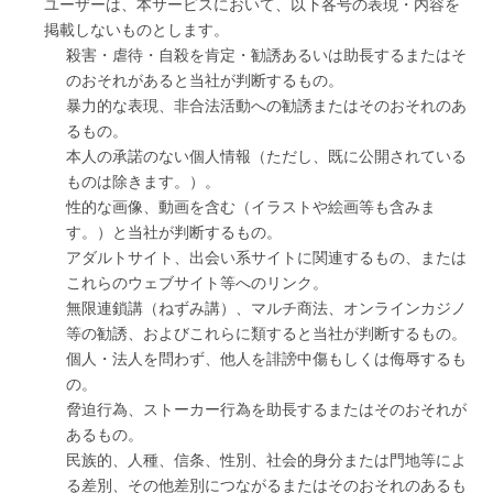
ユーザーは、本サービスにおいて、以下各号の表現・内容を
掲載しないものとします。
殺害・虐待・自殺を肯定・勧誘あるいは助長するまたはそ
のおそれがあると当社が判断するもの。
暴力的な表現、非合法活動への勧誘またはそのおそれのあ
るもの。
本人の承諾のない個人情報（ただし、既に公開されている
ものは除きます。）。
性的な画像、動画を含む（イラストや絵画等も含みま
す。）と当社が判断するもの。
アダルトサイト、出会い系サイトに関連するもの、または
これらのウェブサイト等へのリンク。
無限連鎖講（ねずみ講）、マルチ商法、オンラインカジノ
等の勧誘、およびこれらに類すると当社が判断するもの。
個人・法人を問わず、他人を誹謗中傷もしくは侮辱するも
の。
脅迫行為、ストーカー行為を助長するまたはそのおそれが
あるもの。
民族的、人種、信条、性別、社会的身分または門地等によ
る差別、その他差別につながるまたはそのおそれのあるも