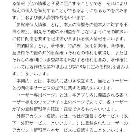
る情報（他の情報と容易に照合することができ、それにより
特定の個人を識別することができるようになるものを含みま
す。）および個人識別符号をいいます。
「要配慮個人情報」とは、本人の病歴その他本人に対する不
当な差別、偏見その他の不利益が生じないようにその取扱い
に特に配慮を要する記述等が含まれる個人情報をいいます。
「知的財産」とは、著作権、特許権、実用新案権、商標権、
意匠権その他の知的財産権（それらの権利を取得し、または
それらの権利につき登録等を出願する権利を含み、著作権に
ついては著作権法第27条および第28条に定める権利を含みま
す。）をいいます。
「本契約」とは、本規約に基づき成立する、当社とユーザー
との間の本サービスの提供に関する契約をいいます。
「ユーザー専用ページ」とは、本アプリ内に開設される各ユ
ーザー専用のウェブサイト上のページであって、各ユーザー
がその登録情報等を確認・変更できるものをいいます。
「外部アカウント連携」とは、他社が運営するサービス（以
下「外部サービス」といいます。）に登録されたユーザーの
アカウント情報等を本サービスに連携することをいいます。