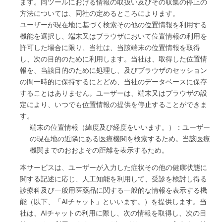
ます。同ツールにおける情報の取扱い及びその収集の停止の
方法については、同社の定めるところによります。
ユーザーが現在地に基づく検索その他の位置情報を利用する
機能を選択し、端末又はブラウザにおいて位置情報の利用を
許可した場合に限り、当社は、当該端末の位置情報を取得
し、次の目的のために利用します。当社は、取得した位置情
報を、当該目的のために処理し、及びブラウザのセッション
の間一時的に保持するにとどめ、当社のデータベースに保存
することはありません。ユーザーは、端末又はブラウザの設
定により、いつでも位置情報の提供を停止することができま
す。
端末の位置情報（緯度及び経度をいいます。）：ユーザー
の現在地の近隣にある医療機関を検索するため。当該医療
機関までのおおよその距離を表示するため。
本サービスは、ユーザーが入力した症状その他の健康状態に
関する記述に応じ、人工知能を利用して、受診を検討し得る
診療科及び一般用医薬品に関する一般的な情報を表示する機
能（以下、「AIチャット」といいます。）を提供します。当
社は、AIチャットの利用に際し、次の情報を取得し、次の目