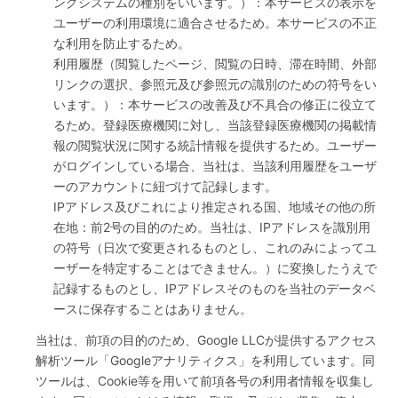
ングシステムの種別をいいます。）：本サービスの表示を
ユーザーの利用環境に適合させるため。本サービスの不正
な利用を防止するため。
利用履歴（閲覧したページ、閲覧の日時、滞在時間、外部
リンクの選択、参照元及び参照元の識別のための符号をい
います。）：本サービスの改善及び不具合の修正に役立て
るため。登録医療機関に対し、当該登録医療機関の掲載情
報の閲覧状況に関する統計情報を提供するため。ユーザー
がログインしている場合、当社は、当該利用履歴をユーザ
ーのアカウントに紐づけて記録します。
IPアドレス及びこれにより推定される国、地域その他の所
在地：前2号の目的のため。当社は、IPアドレスを識別用
の符号（日次で変更されるものとし、これのみによってユ
ーザーを特定することはできません。）に変換したうえで
記録するものとし、IPアドレスそのものを当社のデータベ
ースに保存することはありません。
当社は、前項の目的のため、Google LLCが提供するアクセス
解析ツール「Googleアナリティクス」を利用しています。同
ツールは、Cookie等を用いて前項各号の利用者情報を収集し