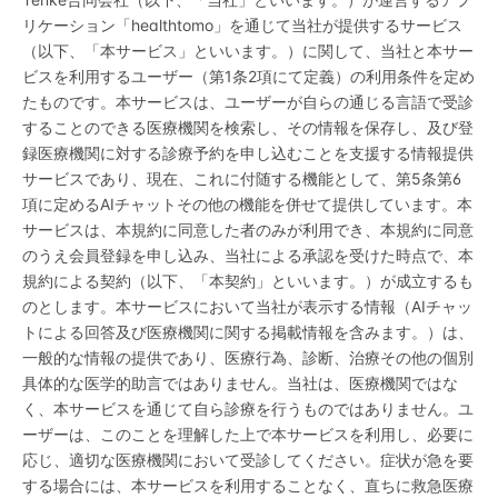
リケーション「healthtomo」を通じて当社が提供するサービス
（以下、「本サービス」といいます。）に関して、当社と本サー
ビスを利用するユーザー（第1条2項にて定義）の利用条件を定め
たものです。本サービスは、ユーザーが自らの通じる言語で受診
することのできる医療機関を検索し、その情報を保存し、及び登
録医療機関に対する診療予約を申し込むことを支援する情報提供
サービスであり、現在、これに付随する機能として、第5条第6
項に定めるAIチャットその他の機能を併せて提供しています。本
サービスは、本規約に同意した者のみが利用でき、本規約に同意
のうえ会員登録を申し込み、当社による承認を受けた時点で、本
規約による契約（以下、「本契約」といいます。）が成立するも
のとします。本サービスにおいて当社が表示する情報（AIチャッ
トによる回答及び医療機関に関する掲載情報を含みます。）は、
一般的な情報の提供であり、医療行為、診断、治療その他の個別
具体的な医学的助言ではありません。当社は、医療機関ではな
く、本サービスを通じて自ら診療を行うものではありません。ユ
ーザーは、このことを理解した上で本サービスを利用し、必要に
応じ、適切な医療機関において受診してください。症状が急を要
する場合には、本サービスを利用することなく、直ちに救急医療