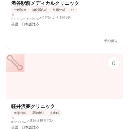
渋谷駅前メディカルクリニック
一般診療
消化器内科
整形外科
+
3
渋谷駅より徒歩5分
Shibuya · Shibuya
英語、日本語対応
予約優先
軽井沢團クリニック
整形外科
理学療法
皮膚科
新幹線軽井沢駅
Karuizawa
英語、日本語対応