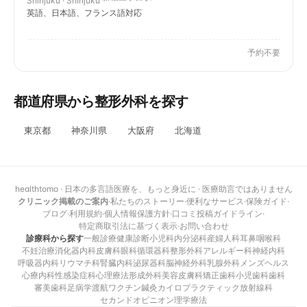
Shinjuku · Shinjuku
英語、日本語、フランス語対応
予約不要
都道府県から整形外科を探す
東京都
神奈川県
大阪府
北海道
healthtomo · 日本の多言語医療を、もっと身近に · 医療助言ではありません
クリニック掲載のご案内
·
私たちのストーリー
·
便利なサービス
·
保険ガイド
·
ブログ
·
利用規約
·
個人情報保護方針
·
口コミ投稿ガイドライン
·
特定商取引法に基づく表示
·
お問い合わせ
診療科から探す
一般診療
健康診断
小児科
内分泌科
産婦人科
耳鼻咽喉科
不妊治療
消化器内科
皮膚科
眼科
循環器科
整形外科
アレルギー科
神経内科
呼吸器内科
リウマチ科
腎臓内科
泌尿器科
脳神経外科
乳腺外科
メンズヘルス
心療内科
性感染症科
心理療法
形成外科
美容皮膚科
矯正歯科
小児歯科
歯科
審美歯科
足病学
渡航ワクチン
鍼灸
カイロプラクティック
放射線科
セカンドオピニオン
理学療法