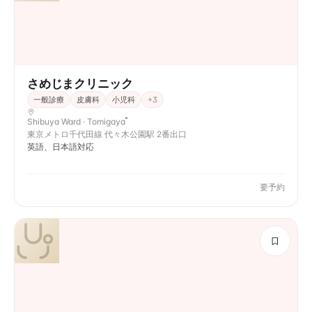
さめじまクリニック
一般診療
皮膚科
小児科
+
3
Shibuya Ward · Tomigaya
東京メトロ千代田線 代々木公園駅 2番出口
英語、日本語対応
要予約