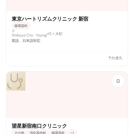
東京ハートリズムクリニック 新宿
循環器科
代々木駅
Shibuya City · Yoyogi
英語、日本語対応
予約優先
望星新宿南口クリニック
その他
消化器内科
循環器科
+
3