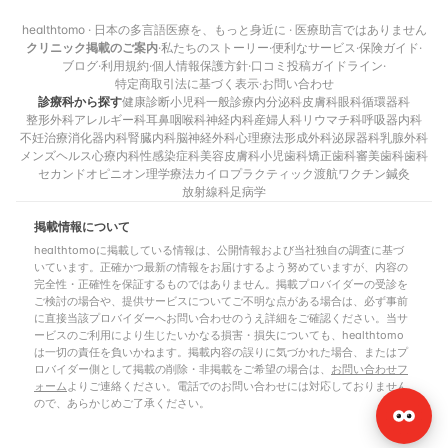
healthtomo · 日本の多言語医療を、もっと身近に · 医療助言ではありません
クリニック掲載のご案内
·
私たちのストーリー
·
便利なサービス
·
保険ガイド
·
ブログ
·
利用規約
·
個人情報保護方針
·
口コミ投稿ガイドライン
·
特定商取引法に基づく表示
·
お問い合わせ
診療科から探す
健康診断
小児科
一般診療
内分泌科
皮膚科
眼科
循環器科
整形外科
アレルギー科
耳鼻咽喉科
神経内科
産婦人科
リウマチ科
呼吸器内科
不妊治療
消化器内科
腎臓内科
脳神経外科
心理療法
形成外科
泌尿器科
乳腺外科
メンズヘルス
心療内科
性感染症科
美容皮膚科
小児歯科
矯正歯科
審美歯科
歯科
セカンドオピニオン
理学療法
カイロプラクティック
渡航ワクチン
鍼灸
放射線科
足病学
掲載情報について
healthtomoに掲載している情報は、公開情報および当社独自の調査に基づ
いています。正確かつ最新の情報をお届けするよう努めていますが、内容の
完全性・正確性を保証するものではありません。掲載プロバイダーの受診を
ご検討の場合や、提供サービスについてご不明な点がある場合は、必ず事前
に直接当該プロバイダーへお問い合わせのうえ詳細をご確認ください。当サ
ービスのご利用により生じたいかなる損害・損失についても、healthtomo
は一切の責任を負いかねます。掲載内容の誤りに気づかれた場合、またはプ
ロバイダー側として掲載の削除・非掲載をご希望の場合は、
お問い合わせフ
ォーム
よりご連絡ください。電話でのお問い合わせには対応しておりません
ので、あらかじめご了承ください。