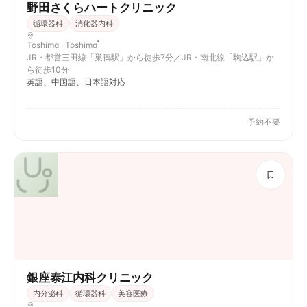
野田さくらハートクリニック
循環器科
消化器内科
Toshima · Toshima
JR・都営三田線「巣鴨駅」から徒歩7分／JR・南北線「駒込駅」か
ら徒歩10分
英語、中国語、日本語対応
予約不要
銀座泰江内科クリニック
内分泌科
循環器科
美容医療