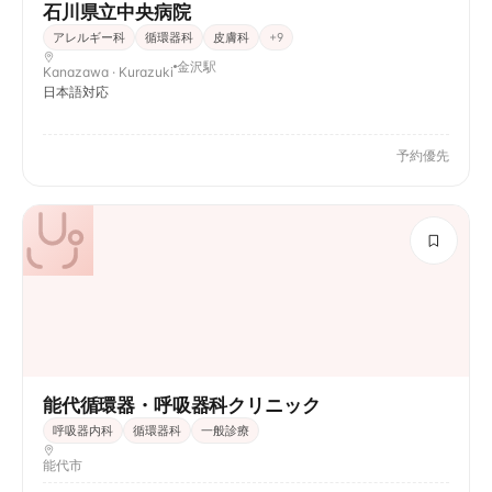
石川県立中央病院
アレルギー科
循環器科
皮膚科
+
9
金沢駅
Kanazawa · Kurazuki
日本語対応
予約優先
能代循環器・呼吸器科クリニック
呼吸器内科
循環器科
一般診療
能代市