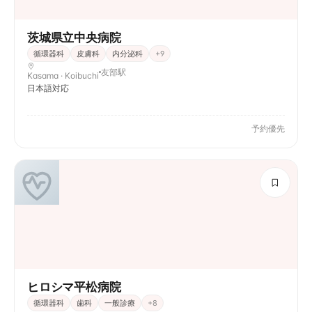
茨城県立中央病院
循環器科
皮膚科
内分泌科
+
9
友部駅
Kasama · Koibuchi
日本語対応
予約優先
ヒロシマ平松病院
循環器科
歯科
一般診療
+
8