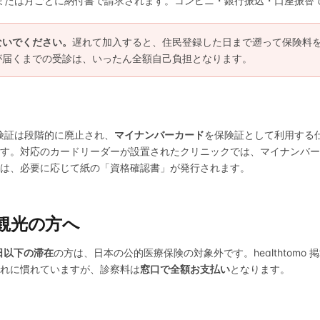
または月ごとに納付書で請求されます。コンビニ・銀行振込・口座振替
ないでください。
遅れて加入すると、住民登録した日まで遡って保険料
が届くまでの受診は、いったん全額自己負担となります。
保険証は段階的に廃止され、
マイナンバーカード
を保険証として利用する
す。対応のカードリーダーが設置されたクリニックでは、マイナンバー
は、必要に応じて紙の「資格確認書」が発行されます。
・観光の方へ
日以下の滞在
の方は、日本の公的医療保険の対象外です。healthtomo
れに慣れていますが、診察料は
窓口で全額お支払い
となります。