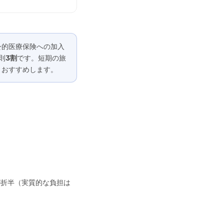
公的医療保険への加入
則
3割
です。短期の旅
くおすすめします。
が折半（実質的な負担は
。