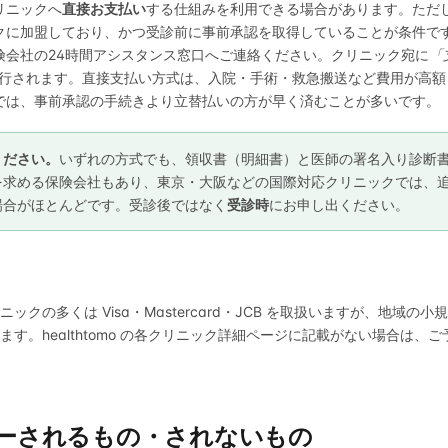
リニックへ
直接お支払い
する仕組みを利用できる場合があります。ただ
クに加盟しており、かつ受診前に事前承認を取得していることが条件で
険会社の24時間アシスタンス窓口へご連絡ください。クリニック宛に
「
行されます。直接支払い方式は、入院・手術・救急搬送など費用が高額
では、事前承認の手続きより立替払いの方が早く済むことが多いです。
ください。
いずれの方式でも、領収書（明細書）と医師の署名入り診断
を求める保険会社もあり、東京・大阪などの国際対応クリニックでは、
場合がほとんどです。受診後ではなく
受診時
にお申し出ください。
ックの多くは Visa・Mastercard・JCB を取扱いますが、地域の
す。healthtomo の各クリニック詳細ページに記載がない場合は、
カバーされるもの・されないもの