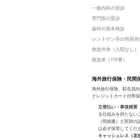
一般内科の受診
専門医の受診
歯科の基本検診
レントゲン等の簡易画
救急外来（入院なし）
救急車（119番）
海外旅行保険・民間保険
海外旅行保険、駐在員向け国際医
クレジットカード付帯保
立替払い・事後精算
る仕組みを持たない
（明細書）と医師の
は必ず保管してくだ
キャッシュレス（直