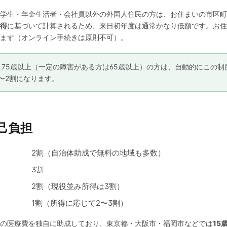
学生・年金生活者・会社員以外の外国人住民の方は、お住まいの市区町
得
に基づいて計算されるため、来日初年度は通常かなり低額です。お住
ます（オンライン手続きは原則不可）。
。
75歳以上（一定の障害がある方は65歳以上）の方は、自動的にこの
〜2割になります。
自己負担
2割（自治体助成で無料の地域も多数）
3割
2割（現役並み所得は3割）
1割（所得に応じて2〜3割）
の医療費を独自に助成しており、東京都・大阪市・福岡市などでは
15