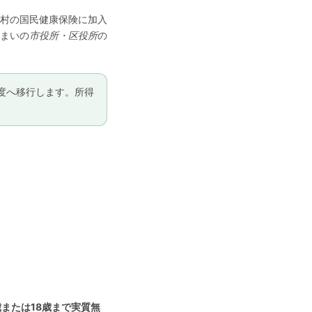
村の国民健康保険に加入
まいの
市役所・区役所
の
制度へ移行します。所得
歳または18歳まで実質無