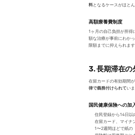
料
となるケースがほとん
高額療養費制度
1ヶ月の自己負担が所得
額な治療が事前にわかっ
限額までに抑えられます
3. 長期滞在
在留カードの有効期間が
律で義務付けられて
いま
国民健康保険への加
住民登録から14日
在留カード、マイナ
1〜2週間ほどで紙