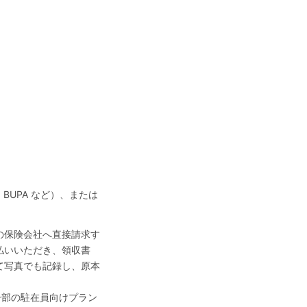
ue、BUPA など）、または
の保険会社へ直接請求す
払いいただき、領収書
て写真でも記録し、原本
A など一部の駐在員向けプラン