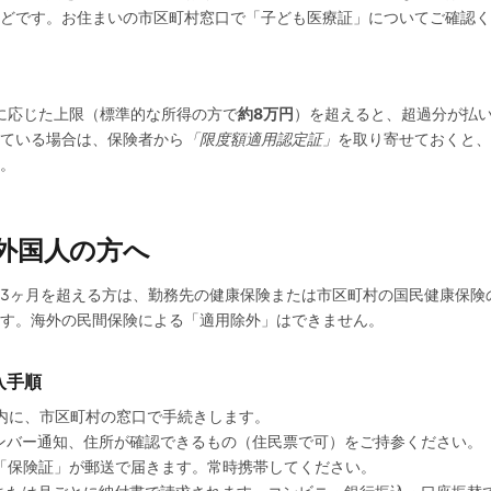
どです。お住まいの市区町村窓口で「子ども医療証」についてご確認く
に応じた上限（標準的な所得の方で
約8万円
）を超えると、超過分が払
ている場合は、保険者から
「限度額適用認定証」
を取り寄せておくと、
。
の外国人の方へ
3ヶ月を超える方は、勤務先の健康保険または市区町村の国民健康保険
す。海外の民間保険による「適用除外」はできません。
入手順
以内に、市区町村の窓口で手続きします。
ンバー通知、住所が確認できるもの（住民票で可）をご持参ください。
の「保険証」が郵送で届きます。常時携帯してください。