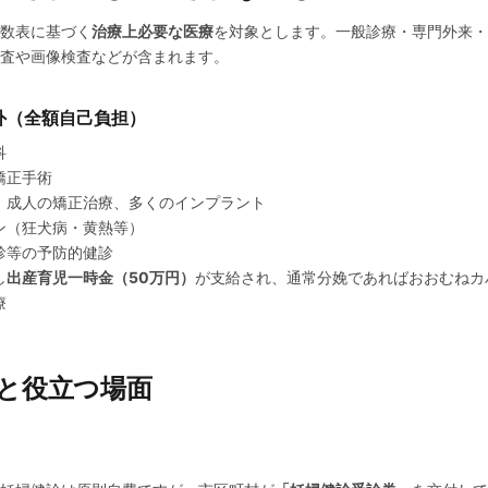
数表に基づく
治療上必要な医療
を対象とします。一般診療・専門外来・
査や画像検査などが含まれます。
外（全額自己負担）
科
矯正手術
、成人の矯正治療、多くのインプラント
ン（狂犬病・黄熱等）
診等の予防的健診
し
出産育児一時金（50万円）
が支給され、通常分娩であればおおむねカ
療
くと役立つ場面