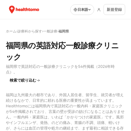
新規登録
日本語
ホーム
›
診療科から探す
›
一般診療
›
福岡県
福岡県の英語対応一般診療クリニ
ック
福岡県で英語対応の一般診療クリニックを54件掲載（2026年時
点）。
検索で絞り込む
福岡は九州最大の都市であり、外国人居住者、留学生、就労者が増え
続けるなかで、日常的に頼れる医療の重要性が高まっています。
Healthtomoには福岡県内で英語対応の一般内科・家庭医クリニック
が54件掲載されており、言葉の壁が受診の妨げになることはありませ
ん。一般内科・家庭医は、いわば「かかりつけの家庭医」です。風邪
やインフルエンザ、発熱、のどの痛み、胃腸の不調、頭痛、軽いけ
が、さらには血圧の管理や処方の継続まで、まず最初に相談できる存