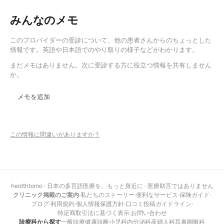
みんなのメモ
このプロバイダーの受診について、他の患者さんからのちょっとした
情報です。英語や日本語でのやり取りの様子などがわかります。
まだメモはありません。次に受診する方に役立つ情報を共有しません
か。
メモを追加
この情報に間違いがありますか？
healthtomo · 日本の多言語医療を、もっと身近に · 医療助言ではありません
クリニック掲載のご案内
·
私たちのストーリー
·
便利なサービス
·
保険ガイド
·
ブログ
·
利用規約
·
個人情報保護方針
·
口コミ投稿ガイドライン
·
特定商取引法に基づく表示
·
お問い合わせ
診療科から探す
一般診療
健康診断
小児科
内分泌科
産婦人科
耳鼻咽喉科