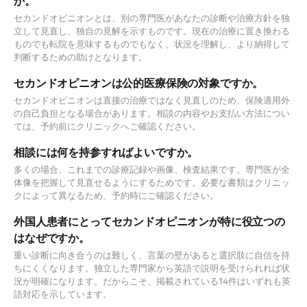
か。
セカンドオピニオンとは、別の専門医があなたの診断や治療方針を独
立して見直し、独自の見解を示すものです。現在の治療に置き換わる
ものでも転院を意味するものでもなく、状況を理解し、より納得して
判断するための助けとなります。
セカンドオピニオンは公的医療保険の対象ですか。
セカンドオピニオンは直接の治療ではなく見直しのため、保険適用外
の自己負担となる場合があります。相談の内容やお支払い方法につい
ては、予約前にクリニックへご確認ください。
相談には何を持参すればよいですか。
多くの場合、これまでの診療記録や画像、検査結果です。専門医が全
体像を把握して見直せるようにするためです。必要な書類はクリニッ
クによって異なるため、予約時にご確認ください。
外国人患者にとってセカンドオピニオンが特に役立つの
はなぜですか。
重い診断に向き合うのは難しく、言葉の壁があると選択肢に自信を持
ちにくくなります。独立した専門家から英語で説明を受けられれば状
況が明確になります。だからこそ、掲載されている14件はいずれも英
語対応を示しています。