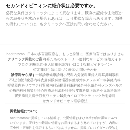
セカンドオピニオンに紹介状は必要ですか。
必要な条件はクリニックによって異なります。既存の記録や主治医か
らの紹介状を求める場合もあれば、より柔軟な場合もあります。相談
の流れについては、各クリニックへ直接お問い合わせください。
healthtomo · 日本の多言語医療を、もっと身近に · 医療助言ではありません
クリニック掲載のご案内
·
私たちのストーリー
·
便利なサービス
·
保険ガイド
·
ブログ
·
利用規約
·
個人情報保護方針
·
口コミ投稿ガイドライン
·
特定商取引法に基づく表示
·
お問い合わせ
診療科から探す
一般診療
健康診断
小児科
内分泌科
産婦人科
耳鼻咽喉科
不妊治療
消化器内科
皮膚科
眼科
循環器科
整形外科
アレルギー科
神経内科
呼吸器内科
リウマチ科
腎臓内科
泌尿器科
脳神経外科
乳腺外科
メンズヘルス
心療内科
性感染症科
心理療法
形成外科
美容皮膚科
矯正歯科
小児歯科
歯科
審美歯科
足病学
渡航ワクチン
鍼灸
カイロプラクティック
放射線科
セカンドオピニオン
理学療法
掲載情報について
healthtomoに掲載している情報は、公開情報および当社独自の調査に基づ
いています。正確かつ最新の情報をお届けするよう努めていますが、内容の
完全性・正確性を保証するものではありません。掲載プロバイダーの受診を