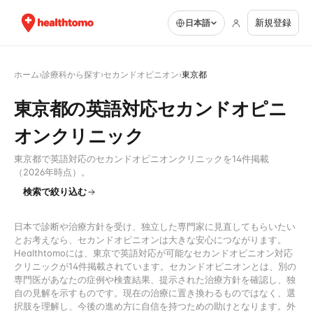
新規登録
日本語
ホーム
›
診療科から探す
›
セカンドオピニオン
›
東京都
東京都の英語対応セカンドオピニ
オンクリニック
東京都で英語対応のセカンドオピニオンクリニックを14件掲載
（2026年時点）。
検索で絞り込む
日本で診断や治療方針を受け、独立した専門家に見直してもらいたい
とお考えなら、セカンドオピニオンは大きな安心につながります。
Healthtomoには、東京で英語対応が可能なセカンドオピニオン対応
クリニックが14件掲載されています。セカンドオピニオンとは、別の
専門医があなたの症例や検査結果、提示された治療方針を確認し、独
自の見解を示すものです。現在の治療に置き換わるものではなく、選
択肢を理解し、今後の進め方に自信を持つための助けとなります。外