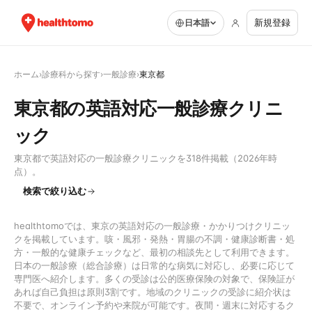
新規登録
日本語
ホーム
›
診療科から探す
›
一般診療
›
東京都
東京都の英語対応一般診療クリニ
ック
東京都で英語対応の一般診療クリニックを318件掲載（2026年時
点）。
検索で絞り込む
healthtomoでは、東京の英語対応の一般診療・かかりつけクリニッ
クを掲載しています。咳・風邪・発熱・胃腸の不調・健康診断書・処
方・一般的な健康チェックなど、最初の相談先として利用できます。
日本の一般診療（総合診療）は日常的な病気に対応し、必要に応じて
専門医へ紹介します。多くの受診は公的医療保険の対象で、保険証が
あれば自己負担は原則3割です。地域のクリニックの受診に紹介状は
不要で、オンライン予約や来院が可能です。夜間・週末に対応するク