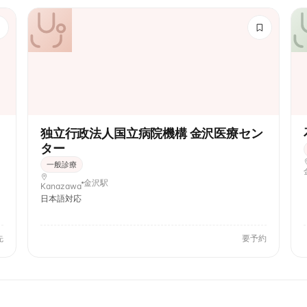
独立行政法人国立病院機構 金沢医療セン
ター
一般診療
金沢駅
Kanazawa
日本語対応
先
要予約