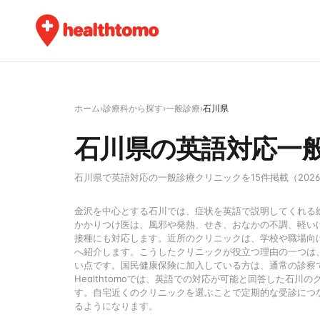
ホーム
›
診療科から探す
›
一般診療
›
石川県
石川県の英語対応一
石川県で英語対応の一般診療クリニックを15件掲載（202
金沢を中心とする石川では、症状を英語で説明してくれる
かかりつけ医は、風邪や発熱、せき、おなかの不調、軽い
接種にも対応します。近所のクリニックは、学校や職場向
へ紹介します。こうしたクリニックが役立つ理由の一つは
い点です。国民健康保険に加入している方は、通常の診察
Healthtomoでは、英語での対応が可能と回答した石
す。自宅近くのクリニックを選ぶことで定期的な受診につ
るようになります。