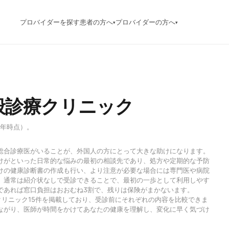
プロバイダーを探す
患者の方へ
プロバイダーの方へ
▾
▾
般診療クリニック
6年時点）。
総合診療医がいることが、外国人の方にとって大きな助けになります。
けがといった日常的な悩みの最初の相談先であり、処方や定期的な予防
けの健康診断書の作成も行い、より注意が必要な場合には専門医や病院
、通常は紹介状なしで受診できることで、最初の一歩として利用しやす
であれば窓口負担はおおむね3割で、残りは保険がまかないます。
川のクリニック15件を掲載しており、受診前にそれぞれの内容を比較できま
ながり、医師が時間をかけてあなたの健康を理解し、変化に早く気づけ