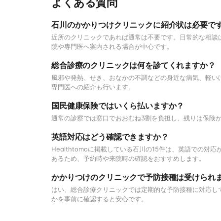
よくある質問
石川のかかりつけクリニックに紹介状は必要で
近所のクリニックであれば通常は不要です。日常的な相談
院や専門医へ案内される場合が中心です。
総合診療のクリニックは何を診てくれますか？
風邪や発熱、せき、おなかの不調などの身近な病気、軽い
専門医への紹介も行います。
国民健康保険ではいくら払いますか？
通常の診察では窓口でおおむね3割を負担し、残りは保険
英語対応はどう確認できますか？
Healthtomoに掲載している石川の15件は、英語で
あるため、予約時や来院時の確認をおすすめします。
かかりつけのクリニックで予防接種は受けられ
はい、総合診療クリニックでは定期的な予防接種に対応し
かを事前に確認すると安心です。