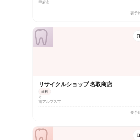
甲府市
要予
リサイクルショップ 名取商店
歯科
南アルプス市
要予