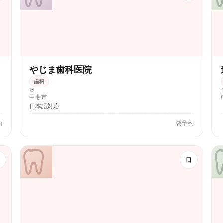
やじま歯科医院
歯科
甲斐市
日本語対応
約
要予約