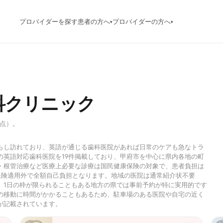
プロバイダーを探す
患者の方へ
プロバイダーの方へ
▾
▾
科クリニック
時点）。
らし訪れており、英語が通じる歯科医院があれば日常のケアも急なトラ
の英語対応歯科医院を19件掲載しており、甲府市を中心に県内各地の町
・根管治療など医療上必要な診療は国民健康保険の対象で、患者負担は
保険適用外で全額自己負担となります。地域の医院は通常紹介状不要
、1日の枠が限られることもある地方の県では事前予約が特に実用的です
の移動に時間がかかることもあるため、駐車場のある医院や自宅の近く
が記載されています。