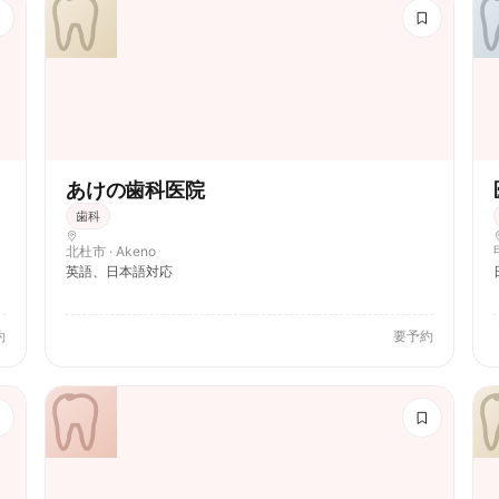
あけの歯科医院
歯科
北杜市 · Akeno
英語、日本語対応
約
要予約