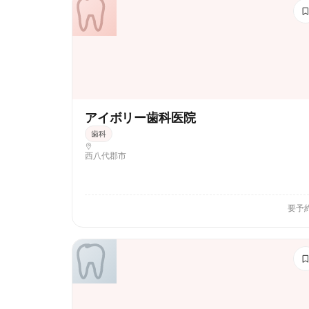
アイボリー歯科医院
歯科
西八代郡市
要予