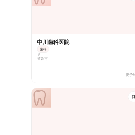
中川歯科医院
歯科
笛吹市
要予