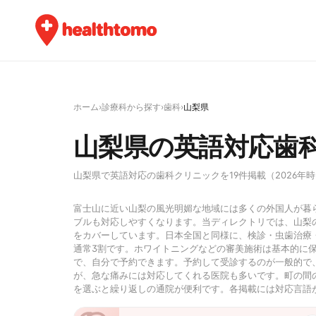
ホーム
›
診療科から探す
›
歯科
›
山梨県
山梨県の英語対応歯
山梨県で英語対応の歯科クリニックを19件掲載（2026年
富士山に近い山梨の風光明媚な地域には多くの外国人が暮
ブルも対応しやすくなります。当ディレクトリでは、山梨
をカバーしています。日本全国と同様に、検診・虫歯治療
通常3割です。ホワイトニングなどの審美施術は基本的に
で、自分で予約できます。予約して受診するのが一般的で
が、急な痛みには対応してくれる医院も多いです。町の間
を選ぶと繰り返しの通院が便利です。各掲載には対応言語