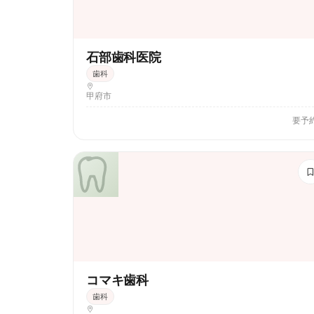
石部歯科医院
歯科
甲府市
要予
コマキ歯科
歯科