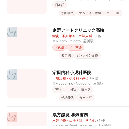
日本語
予約優先
オンライン診療
カード可
京野アートクリニック高輪
鍼灸 · 不妊治療 · 産婦人科
+
1
他
Minato · Minato
· 品川駅
英語
日本語
要予約
オンライン診療
沼田内科小児科医院
一般診療 · 小児科 · 鍼灸
+
4
他
Musashino · Nakacho
· 三鷹駅
英語
中国語
日本語
予約優先
カード可
漢方鍼灸 和氣香風
不妊治療 · 産婦人科 · その他
+
1
他
Meguro Ward · Meguro
· 自由が丘駅