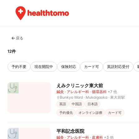
戻る
12件
予約不要
現在開院中
保険対応
カード可
英語対応受付
えみクリニック東大前
鍼灸 · アレルギー科 · 循環器科
+
7
他
Bunkyo Ward · Mukaigaoka
· 東大前駅
英語
中国語
日本語
予約優先
オンライン診療
カード可
平和記念医院
鍼灸 · アレルギー科 · 皮膚科
+
3
他