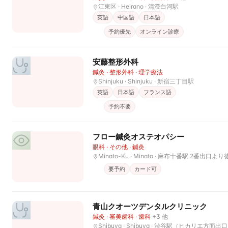
江東区 · Heirano
· 清澄白河駅
英語
中国語
日本語
予約優先
オンライン診療
安藤整形外科
鍼灸 · 整形外科 · 理学療法
Shinjuku · Shinjuku
· 新宿三丁目駅
英語
日本語
フランス語
予約不要
フロー鍼灸オステオパシー
眼科 · その他 · 鍼灸
Minato-Ku · Minato
· 麻布十番駅 2番出口より
要予約
カード可
青山クオーツデンタルクリニック
鍼灸 · 審美歯科 · 歯科
+
3
他
Shibuya · Shibuya
· 渋谷駅（ヒカリエ方面出口