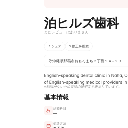
泊ヒルズ歯科
まだレビューはありません
シェア
✎
修正を提案
沖縄県那覇市おもろまち２丁目１４−２３
English-speaking dental clinic in Naha, O
of English-speaking medical providers in
※翻訳がないため英語の説明文を表示しています。
基本情報
診療科目
—
受診方法