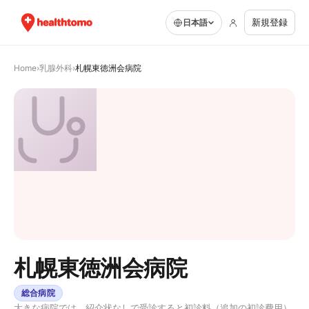
新規登録
日本語
Home
›
乳腺外科
›
札幌東徳洲会病院
札幌東徳洲会病院
総合病院
大きな病院では、紹介状なしで受診すると初診料（追加の初診費用）