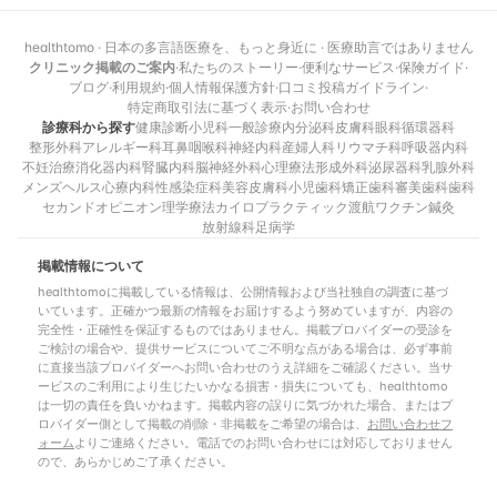
healthtomo · 日本の多言語医療を、もっと身近に · 医療助言ではありません
クリニック掲載のご案内
·
私たちのストーリー
·
便利なサービス
·
保険ガイド
·
ブログ
·
利用規約
·
個人情報保護方針
·
口コミ投稿ガイドライン
·
特定商取引法に基づく表示
·
お問い合わせ
診療科から探す
健康診断
小児科
一般診療
内分泌科
皮膚科
眼科
循環器科
整形外科
アレルギー科
耳鼻咽喉科
神経内科
産婦人科
リウマチ科
呼吸器内科
不妊治療
消化器内科
腎臓内科
脳神経外科
心理療法
形成外科
泌尿器科
乳腺外科
メンズヘルス
心療内科
性感染症科
美容皮膚科
小児歯科
矯正歯科
審美歯科
歯科
セカンドオピニオン
理学療法
カイロプラクティック
渡航ワクチン
鍼灸
放射線科
足病学
掲載情報について
healthtomoに掲載している情報は、公開情報および当社独自の調査に基づ
いています。正確かつ最新の情報をお届けするよう努めていますが、内容の
完全性・正確性を保証するものではありません。掲載プロバイダーの受診を
ご検討の場合や、提供サービスについてご不明な点がある場合は、必ず事前
に直接当該プロバイダーへお問い合わせのうえ詳細をご確認ください。当サ
ービスのご利用により生じたいかなる損害・損失についても、healthtomo
は一切の責任を負いかねます。掲載内容の誤りに気づかれた場合、またはプ
ロバイダー側として掲載の削除・非掲載をご希望の場合は、
お問い合わせフ
ォーム
よりご連絡ください。電話でのお問い合わせには対応しておりません
ので、あらかじめご了承ください。