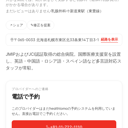
がかかる場合があります。
まだレビューはありません
乳腺外科
新道東駅（東豊線）
シェア
✎
修正を提案
経路を表示
〒065-0033 北海道札幌市東区北33条東14丁目3-1
JMIPおよびJCI認証取得の総合病院。国際医療支援室を設置
し、英語・中国語・ロシア語・スペイン語など多言語対応ス
タッフが常駐。
プロバイダーへのご連絡
電話で予約
このプロバイダーはまだhealthtomoの予約システムを利用していま
せん。直接お電話でご予約ください。
+81-11-722-1110