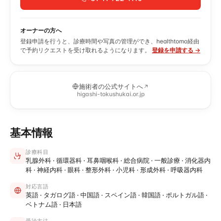
オーナーの方へ
登録申請を行うと、診療時間や写真の管理ができ、healthtomo経由
で予約リクエストを受け取れるようになります。
登録を申請する →
施術者の公式サイトへ
higashi-tokushukai.or.jp
基本情報
診療科目
乳腺外科 · 循環器科 · 耳鼻咽喉科 · 総合病院 · 一般診療 · 消化器内
科 · 神経内科 · 眼科 · 整形外科 · 小児科 · 形成外科 · 呼吸器内科
対応言語
英語 · タガログ語 · 中国語 · スペイン語 · 韓国語 · ポルトガル語 ·
ベトナム語 · 日本語