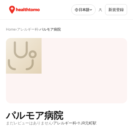
新規登録
日本語
Home
›
アレルギー科
›
パルモア病院
パルモア病院
まだレビューはありません
アレルギー科
JR元町駅