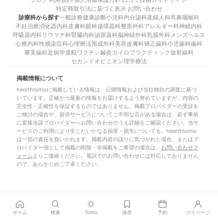
特定商取引法に基づく表示
·
お問い合わせ
診療科から探す
一般診療
健康診断
小児科
内分泌科
産婦人科
耳鼻咽喉科
不妊治療
消化器内科
皮膚科
眼科
循環器科
整形外科
アレルギー科
神経内科
呼吸器内科
リウマチ科
腎臓内科
泌尿器科
脳神経外科
乳腺外科
メンズヘルス
心療内科
性感染症科
心理療法
形成外科
美容皮膚科
矯正歯科
小児歯科
歯科
審美歯科
足病学
渡航ワクチン
鍼灸
カイロプラクティック
放射線科
セカンドオピニオン
理学療法
掲載情報について
healthtomoに掲載している情報は、公開情報および当社独自の調査に基づ
いています。正確かつ最新の情報をお届けするよう努めていますが、内容の
完全性・正確性を保証するものではありません。掲載プロバイダーの受診を
ご検討の場合や、提供サービスについてご不明な点がある場合は、必ず事前
に直接当該プロバイダーへお問い合わせのうえ詳細をご確認ください。当サ
ービスのご利用により生じたいかなる損害・損失についても、healthtomo
は一切の責任を負いかねます。掲載内容の誤りに気づかれた場合、またはプ
ロバイダー側として掲載の削除・非掲載をご希望の場合は、
お問い合わせフ
ォーム
よりご連絡ください。電話でのお問い合わせには対応しておりません
ので、あらかじめご了承ください。
ホーム
検索
Tomo
保存
予約
マイページ