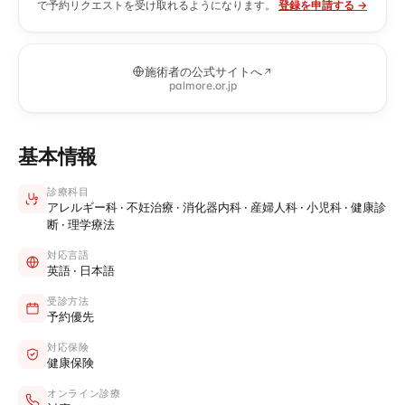
で予約リクエストを受け取れるようになります。
登録を申請する →
施術者の公式サイトへ
palmore.or.jp
基本情報
診療科目
アレルギー科 · 不妊治療 · 消化器内科 · 産婦人科 · 小児科 · 健康診
断 · 理学療法
対応言語
英語 · 日本語
受診方法
予約優先
対応保険
健康保険
オンライン診療