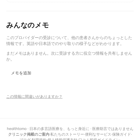
みんなのメモ
このプロバイダーの受診について、他の患者さんからのちょっとした
情報です。英語や日本語でのやり取りの様子などがわかります。
まだメモはありません。次に受診する方に役立つ情報を共有しません
か。
メモを追加
この情報に間違いがありますか？
healthtomo · 日本の多言語医療を、もっと身近に · 医療助言ではありません
クリニック掲載のご案内
·
私たちのストーリー
·
便利なサービス
·
保険ガイド
·
ブログ
·
利用規約
·
個人情報保護方針
·
口コミ投稿ガイドライン
·