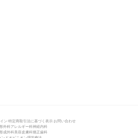
イン
·
特定商取引法に基づく表示
·
お問い合わせ
形外科
アレルギー科
神経内科
形成外科
美容皮膚科
矯正歯科
カンドオピニオン
理学療法