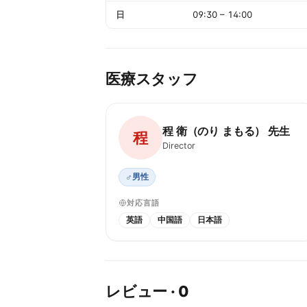
日
09:30
–
14:00
医療スタッフ
程 衛（のり まもる） 先生
程
Director
♂
男性
対応言語
英語
中国語
日本語
レビュー
·
0