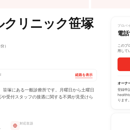
ルクリニック笹塚
プロバ
電話
このプロ
1分）
用して
経路を表示
F
オーナ
ka Minamiは、笹塚にある一般診療所です。月曜日から土曜日
登録申
heal
応や受付スタッフの接遇に関する不満が見受けら
ります
対応言語
科