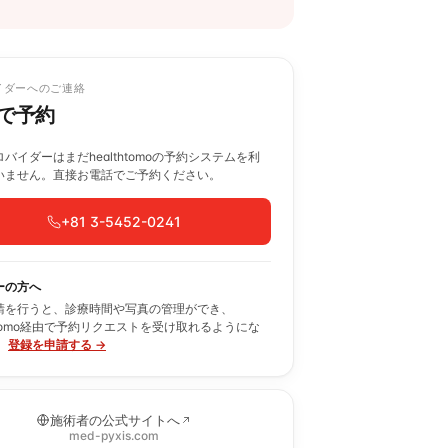
イダーへのご連絡
で予約
バイダーはまだhealthtomoの予約システムを利
いません。直接お電話でご予約ください。
+81 3-5452-0241
ーの方へ
請を行うと、診療時間や写真の管理ができ、
thtomo経由で予約リクエストを受け取れるようにな
。
登録を申請する →
施術者の公式サイトへ
med-pyxis.com