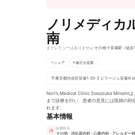
ノリメディカ
南
まだレビューはありません
その他
笹塚駅（徒歩
シェア
✎
修正を提案
東京都渋谷区笹塚1-30-3 ビラージュ笹塚Ⅲ 6
Nori’s Medical Clinic Sasazu
まで診療を行い、患者の意見には医師の対
れます。
基本情報
診療科目
その他 · 消化器内科 · 心療内科 · アレルギー