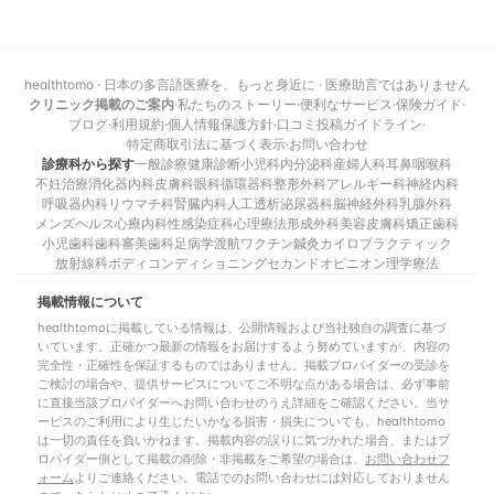
healthtomo · 日本の多言語医療を、もっと身近に · 医療助言ではありません
クリニック掲載のご案内
·
私たちのストーリー
·
便利なサービス
·
保険ガイド
·
ブログ
·
利用規約
·
個人情報保護方針
·
口コミ投稿ガイドライン
·
特定商取引法に基づく表示
·
お問い合わせ
診療科から探す
一般診療
健康診断
小児科
内分泌科
産婦人科
耳鼻咽喉科
不妊治療
消化器内科
皮膚科
眼科
循環器科
整形外科
アレルギー科
神経内科
呼吸器内科
リウマチ科
腎臓内科
人工透析
泌尿器科
脳神経外科
乳腺外科
メンズヘルス
心療内科
性感染症科
心理療法
形成外科
美容皮膚科
矯正歯科
小児歯科
歯科
審美歯科
足病学
渡航ワクチン
鍼灸
カイロプラクティック
放射線科
ボディコンディショニング
セカンドオピニオン
理学療法
掲載情報について
healthtomoに掲載している情報は、公開情報および当社独自の調査に基づ
いています。正確かつ最新の情報をお届けするよう努めていますが、内容の
完全性・正確性を保証するものではありません。掲載プロバイダーの受診を
ご検討の場合や、提供サービスについてご不明な点がある場合は、必ず事前
に直接当該プロバイダーへお問い合わせのうえ詳細をご確認ください。当サ
ービスのご利用により生じたいかなる損害・損失についても、healthtomo
は一切の責任を負いかねます。掲載内容の誤りに気づかれた場合、またはプ
ロバイダー側として掲載の削除・非掲載をご希望の場合は、
お問い合わせフ
ォーム
よりご連絡ください。電話でのお問い合わせには対応しておりません