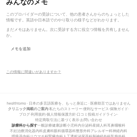
みんなのメモ
このプロバイダーの受診について、他の患者さんからのちょっとした
情報です。英語や日本語でのやり取りの様子などがわかります。
まだメモはありません。次に受診する方に役立つ情報を共有しません
か。
メモを追加
この情報に間違いがありますか？
healthtomo · 日本の多言語医療を、もっと身近に · 医療助言ではありません
クリニック掲載のご案内
·
私たちのストーリー
·
便利なサービス
·
保険ガイド
·
ブログ
·
利用規約
·
個人情報保護方針
·
口コミ投稿ガイドライン
·
特定商取引法に基づく表示
·
お問い合わせ
診療科から探す
一般診療
健康診断
小児科
内分泌科
産婦人科
耳鼻咽喉科
不妊治療
消化器内科
皮膚科
眼科
循環器科
整形外科
アレルギー科
神経内科
呼吸器内科
リウマチ科
腎臓内科
人工透析
泌尿器科
脳神経外科
乳腺外科