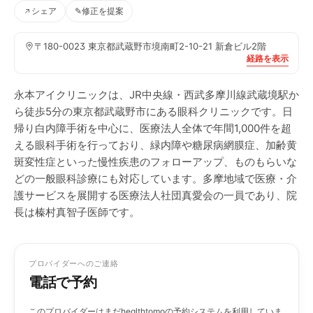
シェア
✎
修正を提案
〒180-0023 東京都武蔵野市境南町2-10-21 新倉ビル2階
経路を表示
永本アイクリニックは、JR中央線・西武多摩川線武蔵境駅か
ら徒歩5分の東京都武蔵野市にある眼科クリニックです。日
帰り白内障手術を中心に、医療法人全体で年間1,000件を超
える眼科手術を行っており、緑内障や糖尿病網膜症、加齢黄
斑変性症といった慢性疾患のフォローアップ、ものもらいな
どの一般眼科診療にも対応しています。多摩地域で医療・介
護サービスを展開する医療法人社団真愛会の一員であり、院
長は榛村真智子医師です。
プロバイダーへのご連絡
電話で予約
このプロバイダーはまだhealthtomoの予約システムを利用していま