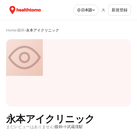
新規登録
日本語
Home
›
眼科
›
永本アイクリニック
永本アイクリニック
まだレビューはありません
眼科
武蔵境駅