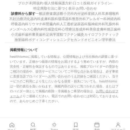
ブログ
·
利用規約
·
個人情報保護方針
·
口コミ投稿ガイドライン
·
特定商取引法に基づく表示
·
お問い合わせ
診療科から探す
一般診療
健康診断
小児科
内分泌科
産婦人科
耳鼻咽喉科
不妊治療
消化器内科
皮膚科
眼科
循環器科
整形外科
アレルギー科
神経内科
呼吸器内科
リウマチ科
腎臓内科
人工透析
泌尿器科
脳神経外科
乳腺外科
メンズヘルス
心療内科
性感染症科
心理療法
形成外科
美容皮膚科
矯正歯科
小児歯科
歯科
審美歯科
足病学
渡航ワクチン
鍼灸
カイロプラクティック
放射線科
ボディコンディショニング
セカンドオピニオン
理学療法
掲載情報について
healthtomoに掲載している情報は、公開情報および当社独自の調査に基づ
いています。正確かつ最新の情報をお届けするよう努めていますが、内容の
完全性・正確性を保証するものではありません。掲載プロバイダーの受診を
ご検討の場合や、提供サービスについてご不明な点がある場合は、必ず事前
に直接当該プロバイダーへお問い合わせのうえ詳細をご確認ください。当サ
ービスのご利用により生じたいかなる損害・損失についても、healthtomo
は一切の責任を負いかねます。掲載内容の誤りに気づかれた場合、またはプ
ロバイダー側として掲載の削除・非掲載をご希望の場合は、
お問い合わせフ
ォーム
よりご連絡ください。電話でのお問い合わせには対応しておりません
ので、あらかじめご了承ください。
ホーム
検索
Tomo
保存
予約
マイページ