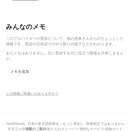
みんなのメモ
このプロバイダーの受診について、他の患者さんからのちょっとした
情報です。英語や日本語でのやり取りの様子などがわかります。
まだメモはありません。次に受診する方に役立つ情報を共有しません
か。
メモを追加
この情報に間違いがありますか？
healthtomo · 日本の多言語医療を、もっと身近に · 医療助言ではありません
クリニック掲載のご案内
·
私たちのストーリー
·
便利なサービス
·
保険ガイド
·