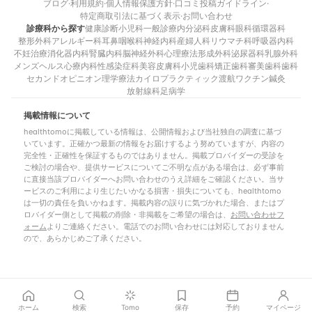
ブログ
·
利用規約
·
個人情報保護方針
·
口コミ投稿ガイドライン
·
特定商取引法に基づく表示
·
お問い合わせ
診療科から探す
健康診断
小児科
一般診療
内分泌科
皮膚科
眼科
循環器科
整形外科
アレルギー科
耳鼻咽喉科
神経内科
産婦人科
リウマチ科
呼吸器内科
不妊治療
消化器内科
腎臓内科
脳神経外科
心理療法
形成外科
泌尿器科
乳腺外科
メンズヘルス
心療内科
性感染症科
美容皮膚科
小児歯科
矯正歯科
審美歯科
歯科
セカンドオピニオン
理学療法
カイロプラクティック
渡航ワクチン
鍼灸
放射線科
足病学
掲載情報について
healthtomoに掲載している情報は、公開情報および当社独自の調査に基づ
いています。正確かつ最新の情報をお届けするよう努めていますが、内容の
完全性・正確性を保証するものではありません。掲載プロバイダーの受診を
ご検討の場合や、提供サービスについてご不明な点がある場合は、必ず事前
に直接当該プロバイダーへお問い合わせのうえ詳細をご確認ください。当サ
ービスのご利用により生じたいかなる損害・損失についても、healthtomo
は一切の責任を負いかねます。掲載内容の誤りに気づかれた場合、またはプ
ロバイダー側として掲載の削除・非掲載をご希望の場合は、
お問い合わせフ
ォーム
よりご連絡ください。電話でのお問い合わせには対応しておりません
ので、あらかじめご了承ください。
ホーム
検索
Tomo
保存
予約
マイページ