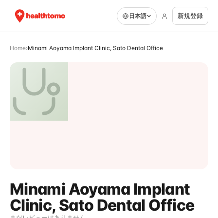
新規登録
日本語
Home
›
Minami Aoyama Implant Clinic, Sato Dental Office
Minami Aoyama Implant
Clinic, Sato Dental Office
まだレビューはありません