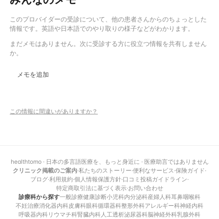
このプロバイダーの受診について、他の患者さんからのちょっとした
情報です。英語や日本語でのやり取りの様子などがわかります。
まだメモはありません。次に受診する方に役立つ情報を共有しません
か。
メモを追加
この情報に間違いがありますか？
healthtomo · 日本の多言語医療を、もっと身近に · 医療助言ではありません
クリニック掲載のご案内
·
私たちのストーリー
·
便利なサービス
·
保険ガイド
·
ブログ
·
利用規約
·
個人情報保護方針
·
口コミ投稿ガイドライン
·
特定商取引法に基づく表示
·
お問い合わせ
診療科から探す
一般診療
健康診断
小児科
内分泌科
産婦人科
耳鼻咽喉科
不妊治療
消化器内科
皮膚科
眼科
循環器科
整形外科
アレルギー科
神経内科
呼吸器内科
リウマチ科
腎臓内科
人工透析
泌尿器科
脳神経外科
乳腺外科