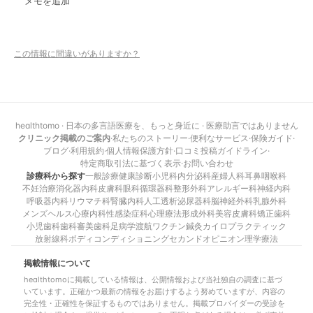
メモを追加
この情報に間違いがありますか？
healthtomo · 日本の多言語医療を、もっと身近に · 医療助言ではありません
クリニック掲載のご案内
·
私たちのストーリー
·
便利なサービス
·
保険ガイド
·
ブログ
·
利用規約
·
個人情報保護方針
·
口コミ投稿ガイドライン
·
特定商取引法に基づく表示
·
お問い合わせ
診療科から探す
一般診療
健康診断
小児科
内分泌科
産婦人科
耳鼻咽喉科
不妊治療
消化器内科
皮膚科
眼科
循環器科
整形外科
アレルギー科
神経内科
呼吸器内科
リウマチ科
腎臓内科
人工透析
泌尿器科
脳神経外科
乳腺外科
メンズヘルス
心療内科
性感染症科
心理療法
形成外科
美容皮膚科
矯正歯科
小児歯科
歯科
審美歯科
足病学
渡航ワクチン
鍼灸
カイロプラクティック
放射線科
ボディコンディショニング
セカンドオピニオン
理学療法
掲載情報について
healthtomoに掲載している情報は、公開情報および当社独自の調査に基づ
いています。正確かつ最新の情報をお届けするよう努めていますが、内容の
完全性・正確性を保証するものではありません。掲載プロバイダーの受診を