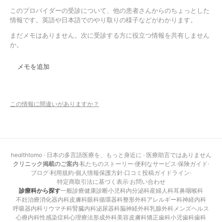
このプロバイダーの受診について、他の患者さんからのちょっとした
情報です。英語や日本語でのやり取りの様子などがわかります。
まだメモはありません。次に受診する方に役立つ情報を共有しません
か。
メモを追加
この情報に間違いがありますか？
healthtomo · 日本の多言語医療を、もっと身近に · 医療助言ではありません
クリニック掲載のご案内
·
私たちのストーリー
·
便利なサービス
·
保険ガイド
·
ブログ
·
利用規約
·
個人情報保護方針
·
口コミ投稿ガイドライン
·
特定商取引法に基づく表示
·
お問い合わせ
診療科から探す
一般診療
健康診断
小児科
内分泌科
産婦人科
耳鼻咽喉科
不妊治療
消化器内科
皮膚科
眼科
循環器科
整形外科
アレルギー科
神経内科
呼吸器内科
リウマチ科
腎臓内科
泌尿器科
脳神経外科
乳腺外科
メンズヘルス
心療内科
性感染症科
心理療法
形成外科
美容皮膚科
矯正歯科
小児歯科
歯科