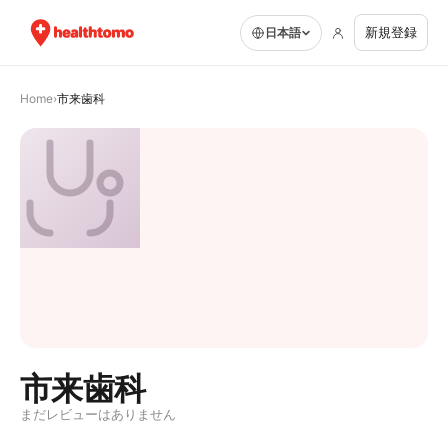
新規登録
日本語
Home
›
市来歯科
市来歯科
まだレビューはありません