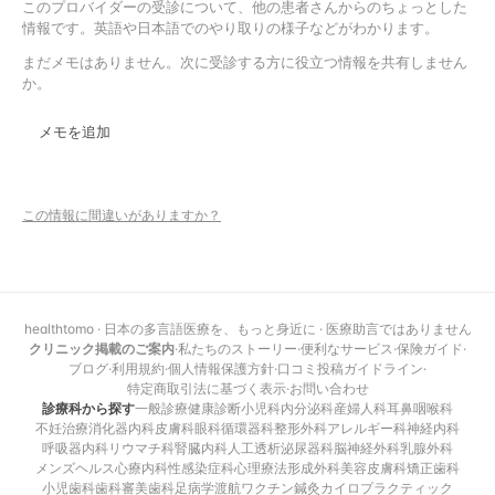
このプロバイダーの受診について、他の患者さんからのちょっとした
情報です。英語や日本語でのやり取りの様子などがわかります。
まだメモはありません。次に受診する方に役立つ情報を共有しません
か。
メモを追加
この情報に間違いがありますか？
healthtomo · 日本の多言語医療を、もっと身近に · 医療助言ではありません
クリニック掲載のご案内
·
私たちのストーリー
·
便利なサービス
·
保険ガイド
·
ブログ
·
利用規約
·
個人情報保護方針
·
口コミ投稿ガイドライン
·
特定商取引法に基づく表示
·
お問い合わせ
診療科から探す
一般診療
健康診断
小児科
内分泌科
産婦人科
耳鼻咽喉科
不妊治療
消化器内科
皮膚科
眼科
循環器科
整形外科
アレルギー科
神経内科
呼吸器内科
リウマチ科
腎臓内科
人工透析
泌尿器科
脳神経外科
乳腺外科
メンズヘルス
心療内科
性感染症科
心理療法
形成外科
美容皮膚科
矯正歯科
小児歯科
歯科
審美歯科
足病学
渡航ワクチン
鍼灸
カイロプラクティック