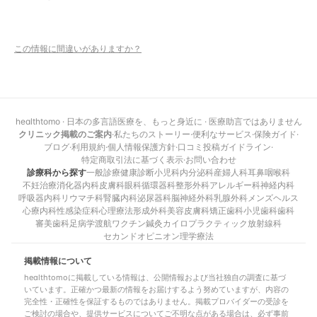
この情報に間違いがありますか？
healthtomo · 日本の多言語医療を、もっと身近に · 医療助言ではありません
クリニック掲載のご案内
·
私たちのストーリー
·
便利なサービス
·
保険ガイド
·
ブログ
·
利用規約
·
個人情報保護方針
·
口コミ投稿ガイドライン
·
特定商取引法に基づく表示
·
お問い合わせ
診療科から探す
一般診療
健康診断
小児科
内分泌科
産婦人科
耳鼻咽喉科
不妊治療
消化器内科
皮膚科
眼科
循環器科
整形外科
アレルギー科
神経内科
呼吸器内科
リウマチ科
腎臓内科
泌尿器科
脳神経外科
乳腺外科
メンズヘルス
心療内科
性感染症科
心理療法
形成外科
美容皮膚科
矯正歯科
小児歯科
歯科
審美歯科
足病学
渡航ワクチン
鍼灸
カイロプラクティック
放射線科
セカンドオピニオン
理学療法
掲載情報について
healthtomoに掲載している情報は、公開情報および当社独自の調査に基づ
いています。正確かつ最新の情報をお届けするよう努めていますが、内容の
完全性・正確性を保証するものではありません。掲載プロバイダーの受診を
ご検討の場合や、提供サービスについてご不明な点がある場合は、必ず事前