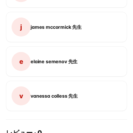
j
james mccormick 先生
e
elaine semenov 先生
v
vanessa colless 先生
レビュー
·
0