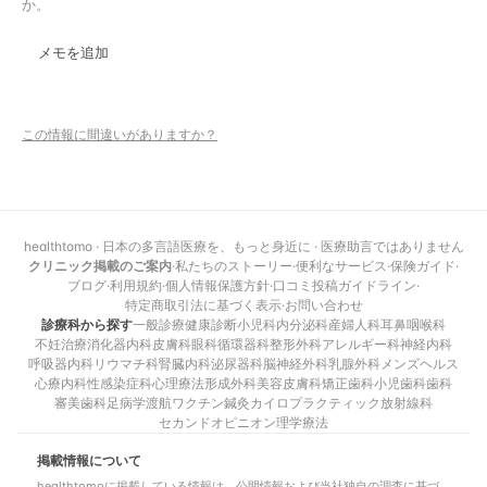
か。
メモを追加
この情報に間違いがありますか？
healthtomo · 日本の多言語医療を、もっと身近に · 医療助言ではありません
クリニック掲載のご案内
·
私たちのストーリー
·
便利なサービス
·
保険ガイド
·
ブログ
·
利用規約
·
個人情報保護方針
·
口コミ投稿ガイドライン
·
特定商取引法に基づく表示
·
お問い合わせ
診療科から探す
一般診療
健康診断
小児科
内分泌科
産婦人科
耳鼻咽喉科
不妊治療
消化器内科
皮膚科
眼科
循環器科
整形外科
アレルギー科
神経内科
呼吸器内科
リウマチ科
腎臓内科
泌尿器科
脳神経外科
乳腺外科
メンズヘルス
心療内科
性感染症科
心理療法
形成外科
美容皮膚科
矯正歯科
小児歯科
歯科
審美歯科
足病学
渡航ワクチン
鍼灸
カイロプラクティック
放射線科
セカンドオピニオン
理学療法
掲載情報について
healthtomoに掲載している情報は、公開情報および当社独自の調査に基づ