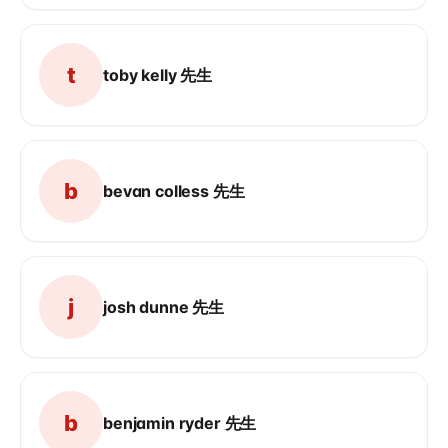
t
toby kelly 先生
b
bevan colless 先生
j
josh dunne 先生
b
benjamin ryder 先生