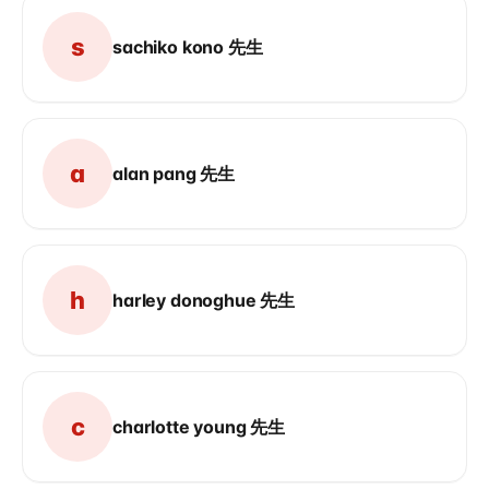
s
sachiko kono 先生
a
alan pang 先生
h
harley donoghue 先生
c
charlotte young 先生