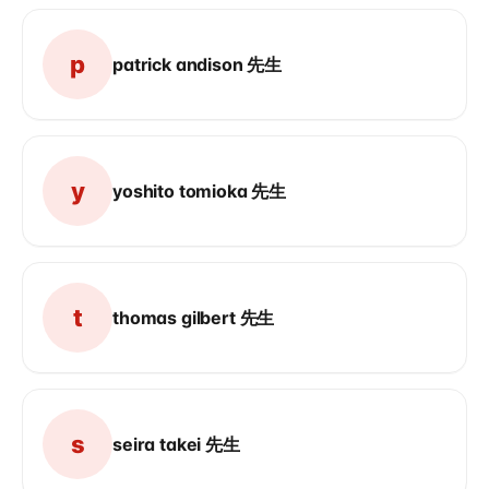
p
patrick andison 先生
y
yoshito tomioka 先生
t
thomas gilbert 先生
s
seira takei 先生