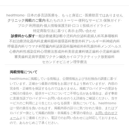
healthtomo · 日本の多言語医療を、もっと身近に · 医療助言ではありません
クリニック掲載のご案内
·
私たちのストーリー
·
便利なサービス
·
保険ガイド
·
ブログ
·
利用規約
·
個人情報保護方針
·
口コミ投稿ガイドライン
·
特定商取引法に基づく表示
·
お問い合わせ
診療科から探す
一般診療
健康診断
小児科
内分泌科
産婦人科
耳鼻咽喉科
不妊治療
消化器内科
皮膚科
眼科
循環器科
整形外科
アレルギー科
神経内科
呼吸器内科
リウマチ科
腎臓内科
泌尿器科
脳神経外科
乳腺外科
メンズヘルス
心療内科
性感染症科
心理療法
形成外科
美容皮膚科
矯正歯科
小児歯科
歯科
審美歯科
足病学
渡航ワクチン
鍼灸
カイロプラクティック
放射線科
セカンドオピニオン
理学療法
掲載情報について
healthtomoに掲載している情報は、公開情報および当社独自の調査に基づ
いています。正確かつ最新の情報をお届けするよう努めていますが、内容の
完全性・正確性を保証するものではありません。掲載プロバイダーの受診を
ご検討の場合や、提供サービスについてご不明な点がある場合は、必ず事前
に直接当該プロバイダーへお問い合わせのうえ詳細をご確認ください。当サ
ービスのご利用により生じたいかなる損害・損失についても、healthtomo
は一切の責任を負いかねます。掲載内容の誤りに気づかれた場合、またはプ
ロバイダー側として掲載の削除・非掲載をご希望の場合は、
お問い合わせフ
ォーム
よりご連絡ください。電話でのお問い合わせには対応しておりません
ので、あらかじめご了承ください。