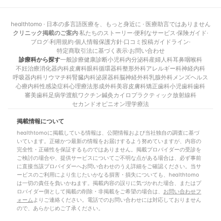
healthtomo · 日本の多言語医療を、もっと身近に · 医療助言ではありません
クリニック掲載のご案内
·
私たちのストーリー
·
便利なサービス
·
保険ガイド
·
ブログ
·
利用規約
·
個人情報保護方針
·
口コミ投稿ガイドライン
·
特定商取引法に基づく表示
·
お問い合わせ
診療科から探す
一般診療
健康診断
小児科
内分泌科
産婦人科
耳鼻咽喉科
不妊治療
消化器内科
皮膚科
眼科
循環器科
整形外科
アレルギー科
神経内科
呼吸器内科
リウマチ科
腎臓内科
泌尿器科
脳神経外科
乳腺外科
メンズヘルス
心療内科
性感染症科
心理療法
形成外科
美容皮膚科
矯正歯科
小児歯科
歯科
審美歯科
足病学
渡航ワクチン
鍼灸
カイロプラクティック
放射線科
セカンドオピニオン
理学療法
掲載情報について
healthtomoに掲載している情報は、公開情報および当社独自の調査に基づ
いています。正確かつ最新の情報をお届けするよう努めていますが、内容の
完全性・正確性を保証するものではありません。掲載プロバイダーの受診を
ご検討の場合や、提供サービスについてご不明な点がある場合は、必ず事前
に直接当該プロバイダーへお問い合わせのうえ詳細をご確認ください。当サ
ービスのご利用により生じたいかなる損害・損失についても、healthtomo
は一切の責任を負いかねます。掲載内容の誤りに気づかれた場合、またはプ
ロバイダー側として掲載の削除・非掲載をご希望の場合は、
お問い合わせフ
ォーム
よりご連絡ください。電話でのお問い合わせには対応しておりません
ので、あらかじめご了承ください。