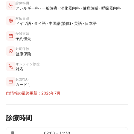
診療科目
アレルギー科 · 一般診療 · 消化器内科 · 健康診断 · 呼吸器内科
対応言語
ドイツ語 · タイ語 · 中国語(繁体) · 英語 · 日本語
受診方法
予約優先
対応保険
健康保険
オンライン診療
対応
お支払い
カード可
情報の最終更新：2026年7月
診療時間
月
09:00
–
11:30