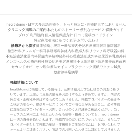
healthtomo · 日本の多言語医療を、もっと身近に · 医療助言ではありません
クリニック掲載のご案内
·
私たちのストーリー
·
便利なサービス
·
保険ガイド
·
ブログ
·
利用規約
·
個人情報保護方針
·
口コミ投稿ガイドライン
·
特定商取引法に基づく表示
·
お問い合わせ
診療科から探す
健康診断
小児科
一般診療
内分泌科
皮膚科
眼科
循環器科
整形外科
アレルギー科
耳鼻咽喉科
神経内科
産婦人科
リウマチ科
呼吸器内科
不妊治療
消化器内科
腎臓内科
脳神経外科
心理療法
形成外科
泌尿器科
乳腺外科
メンズヘルス
心療内科
性感染症科
美容皮膚科
小児歯科
矯正歯科
審美歯科
歯科
セカンドオピニオン
理学療法
カイロプラクティック
渡航ワクチン
鍼灸
放射線科
足病学
掲載情報について
healthtomoに掲載している情報は、公開情報および当社独自の調査に基づ
いています。正確かつ最新の情報をお届けするよう努めていますが、内容の
完全性・正確性を保証するものではありません。掲載プロバイダーの受診を
ご検討の場合や、提供サービスについてご不明な点がある場合は、必ず事前
に直接当該プロバイダーへお問い合わせのうえ詳細をご確認ください。当サ
ービスのご利用により生じたいかなる損害・損失についても、healthtomo
は一切の責任を負いかねます。掲載内容の誤りに気づかれた場合、またはプ
ロバイダー側として掲載の削除・非掲載をご希望の場合は、
お問い合わせフ
ォーム
よりご連絡ください。電話でのお問い合わせには対応しておりません