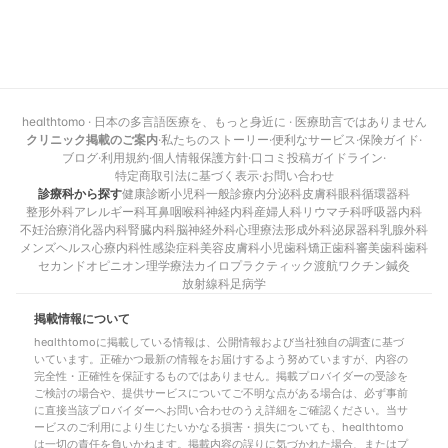
healthtomo · 日本の多言語医療を、もっと身近に · 医療助言ではありません
クリニック掲載のご案内
·
私たちのストーリー
·
便利なサービス
·
保険ガイド
·
ブログ
·
利用規約
·
個人情報保護方針
·
口コミ投稿ガイドライン
·
特定商取引法に基づく表示
·
お問い合わせ
診療科から探す
健康診断
小児科
一般診療
内分泌科
皮膚科
眼科
循環器科
整形外科
アレルギー科
耳鼻咽喉科
神経内科
産婦人科
リウマチ科
呼吸器内科
不妊治療
消化器内科
腎臓内科
脳神経外科
心理療法
形成外科
泌尿器科
乳腺外科
メンズヘルス
心療内科
性感染症科
美容皮膚科
小児歯科
矯正歯科
審美歯科
歯科
セカンドオピニオン
理学療法
カイロプラクティック
渡航ワクチン
鍼灸
放射線科
足病学
掲載情報について
healthtomoに掲載している情報は、公開情報および当社独自の調査に基づ
いています。正確かつ最新の情報をお届けするよう努めていますが、内容の
完全性・正確性を保証するものではありません。掲載プロバイダーの受診を
ご検討の場合や、提供サービスについてご不明な点がある場合は、必ず事前
に直接当該プロバイダーへお問い合わせのうえ詳細をご確認ください。当サ
ービスのご利用により生じたいかなる損害・損失についても、healthtomo
は一切の責任を負いかねます。掲載内容の誤りに気づかれた場合、またはプ